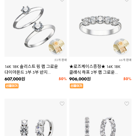
53개 판매
66개 판매
14K 18K 솔리스트 링 랩 그로운
★로즈케이스증정★ 14K 18K
다이아몬드 3부 5부 반지
클래식 하프 2부 랩 그로운
LDBCR201 [2종택1]★
다이아몬드 반지 LDBCR212
607,000
906,000
원
50%
원
50%
로즈케이스증정★