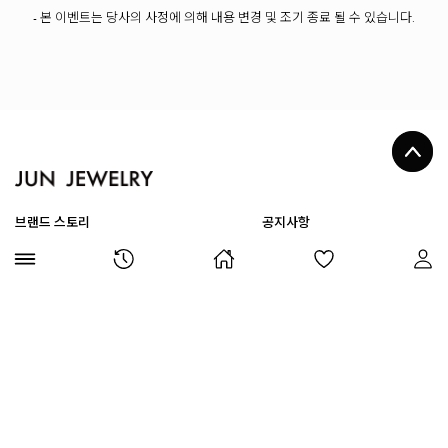
- 본 이벤트는 당사의 사정에 의해 내용 변경 및 조기 종료 될 수 있습니다.
브랜드 스토리
공지사항
회원혜택
이벤트
1:1 문의
자주하는 질문
개인결제창
소식지
이벤트 당첨자발표
1688-7187
국민은행
008601-04-110494
농협은행
317-0026-8539-81
평일
10:00 ~ 17:00
예금주:(주)준주얼리
점심
13:00 ~ 14:00