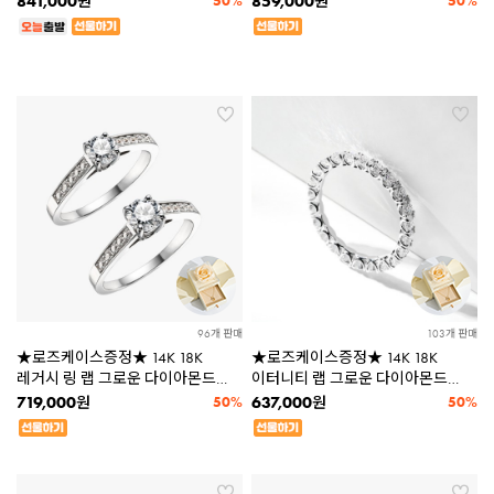
841,000
859,000
원
50%
원
50%
LDBCN223
96개 판매
103개 판매
★로즈케이스증정★ 14K 18K
★로즈케이스증정★ 14K 18K
레거시 링 랩 그로운 다이아몬드
이터니티 랩 그로운 다이아몬드
3부 5부 반지 LDBCR193 [2종택1]
2.5mm 반지 LDBCR191
719,000
637,000
원
50%
원
50%