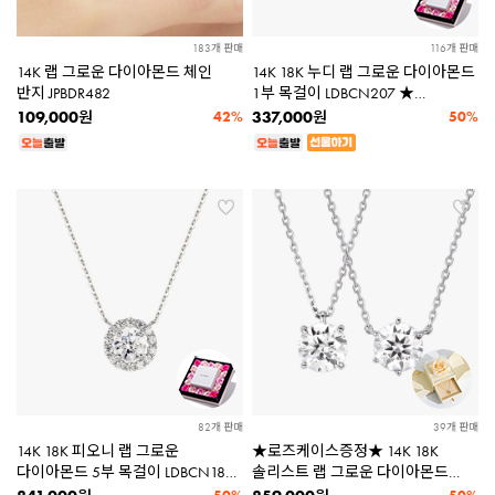
183개 판매
116개 판매
14K 랩 그로운 다이아몬드 체인
14K 18K 누디 랩 그로운 다이아몬드
반지 JPBDR482
1부 목걸이 LDBCN207 ★
플라워패키지증정★
109,000
337,000
원
42%
원
50%
82개 판매
39개 판매
14K 18K 피오니 랩 그로운
★로즈케이스증정★ 14K 18K
다이아몬드 5부 목걸이 LDBCN186
솔리스트 랩 그로운 다이아몬드
★플라워패키지증정★
1캐럿 목걸이 LDBCN220