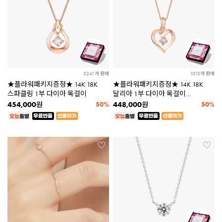
3241개 판매
1013개 판매
★플라워패키지증정★ 14K 18K
★플라워패키지증정★ 14K 18K
스파클링 1부 다이아 목걸이
달리아 1부 다이아 목걸이
[당일출고]
454,000
448,000
원
50%
원
50%