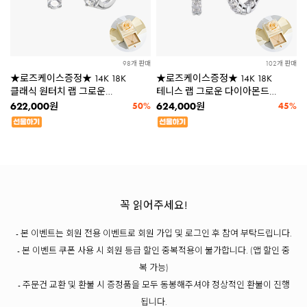
98개 판매
102개 판매
★로즈케이스증정★ 14K 18K
★로즈케이스증정★ 14K 18K
클래식 원터치 랩 그로운
테니스 랩 그로운 다이아몬드
다이아몬드 귀걸이 LDBCE192
귀걸이 LDBDE435
622,000
624,000
원
50%
원
45%
꼭 읽어주세요!
- 본 이벤트는 회원 전용 이벤트로 회원 가입 및 로그인 후 참여 부탁드립니다.
- 본 이벤트 쿠폰 사용 시 회원 등급 할인 중복적용이 불가합니다. (앱 할인 중
복 가능)
- 주문건 교환 및 환불 시 증정품을 모두 동봉해주셔야 정상적인 환불이 진행
됩니다.