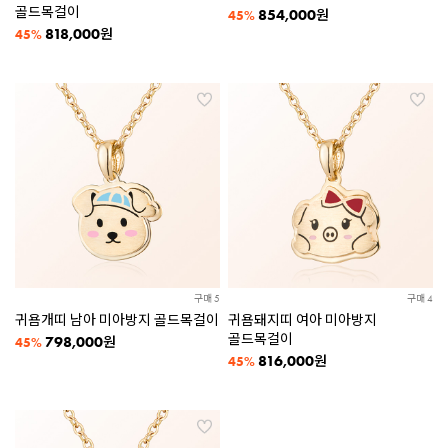
골드목걸이
854,000
원
45%
818,000
원
45%
구매 5
구매 4
귀욤개띠 남아 미아방지 골드목걸이
귀욤돼지띠 여아 미아방지
골드목걸이
798,000
원
45%
816,000
원
45%