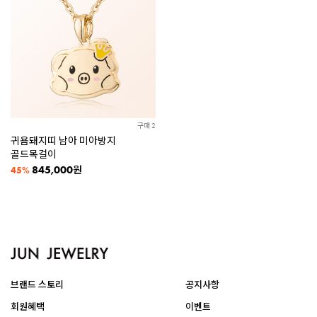
구매 2
귀욤돼지띠 남아 미아방지
골드목걸이
845,000
원
45%
브랜드 스토리
공지사항
회원혜택
이벤트