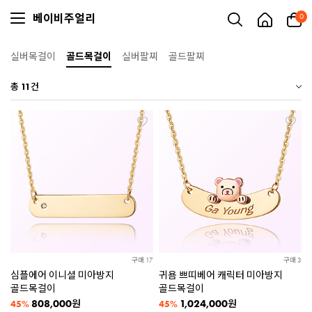
베이비주얼리
0
실버목걸이
골드목걸이
실버팔찌
골드팔찌
총
11
건
구매 17
구매 3
심플에어 이니셜 미아방지
귀욤 쁘띠베어 캐릭터 미아방지
골드목걸이
골드목걸이
808,000
1,024,000
원
원
45%
45%