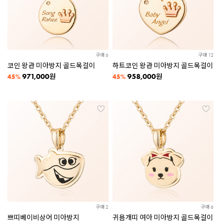
구매 6
구매 12
코인 왕관 미아방지 골드목걸이
하트코인 왕관 미아방지 골드목걸이
971,000
958,000
원
원
45%
45%
구매 2
구매 6
쁘띠베이비상어 미아방지
귀욤개띠 여아 미아방지 골드목걸이