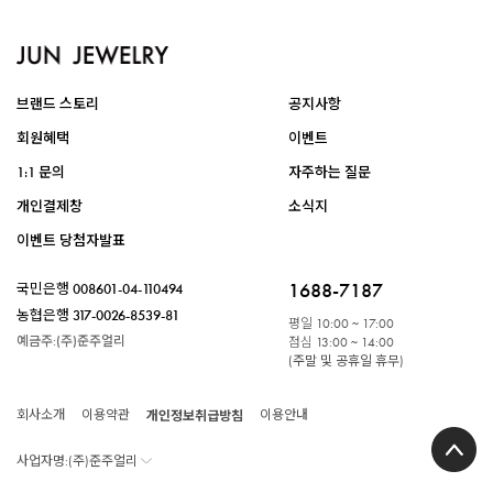
브랜드 스토리
공지사항
회원혜택
이벤트
1:1 문의
자주하는 질문
개인결제창
소식지
이벤트 당첨자발표
1688-7187
국민은행
008601-04-110494
농협은행
317-0026-8539-81
평일
10:00 ~ 17:00
예금주:(주)준주얼리
점심
13:00 ~ 14:00
(주말 및 공휴일 휴무)
회사소개
이용약관
개인정보취급방침
이용안내
사업자명:(주)준주얼리