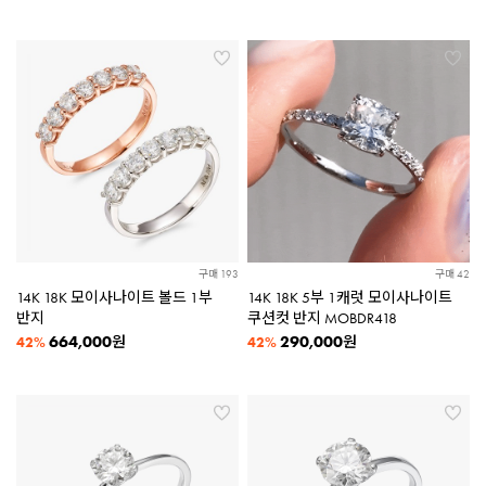
구매 193
구매 42
14K 18K 모이사나이트 볼드 1부
14K 18K 5부 1캐럿 모이사나이트
반지
쿠션컷 반지 MOBDR418
664,000
290,000
원
원
42%
42%