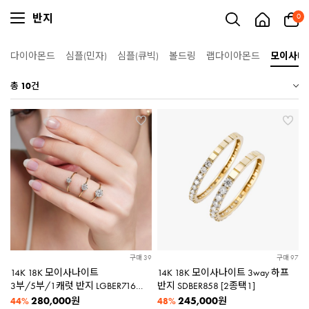
반지
0
다이아몬드
심플(민자)
심플(큐빅)
볼드링
랩다이아몬드
모이사나
총
10
건
구매 39
구매 97
14K 18K 모이사나이트
14K 18K 모이사나이트 3way 하프
3부/5부/1캐럿 반지 LGBER716
반지 SDBER858 [2종택1]
[3종택1]
280,000
245,000
원
원
44%
48%