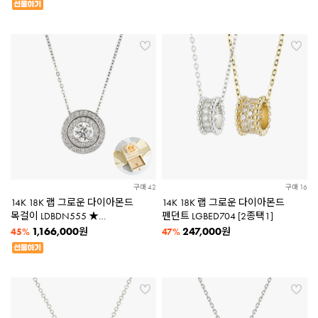
구매 42
구매 16
14K 18K 랩 그로운 다이아몬드
14K 18K 랩 그로운 다이아몬드
목걸이 LDBDN555 ★
펜던트 LGBED704 [2종택1]
로즈케이스증정★
1,166,000
247,000
원
원
45%
47%