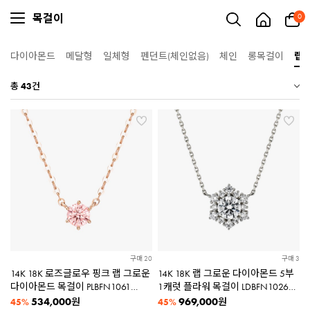
목걸이
0
다이아몬드
메달형
일체형
펜던트(체인없음)
체인
롱목걸이
랩
총
43
건
구매 20
구매 3
14K 18K 로즈글로우 핑크 랩 그로운
14K 18K 랩 그로운 다이아몬드 5부
다이아몬드 목걸이 PLBFN1061
1캐럿 플라워 목걸이 LDBFN1026
(감별서 포함)
[2종택1]
534,000
969,000
원
원
45%
45%