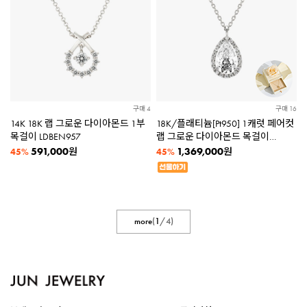
구매 4
구매 16
14K 18K 랩 그로운 다이아몬드 1부
18K/플래티늄[Pt950] 1캐럿 페어컷
목걸이 LDBEN957
랩 그로운 다이아몬드 목걸이
VPBEN852 [2종택1]★로즈케이스
591,000
1,369,000
원
원
45%
45%
증정★
more
(
1
/
4
)