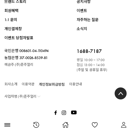
브랜드 스토리
공지사항
회원혜택
이벤트
1:1 문의
자주하는 질문
개인결제창
소식지
이벤트 당첨자발표
1688-7187
국민은행
008601-04-110494
농협은행
317-0026-8539-81
평일
10:00 ~ 17:00
예금주:(주)준주얼리
점심
13:00 ~ 14:00
(주말 및 공휴일 휴무)
회사소개
이용약관
개인정보취급방침
이용안내
사업자명:(주)준주얼리
APP 다운