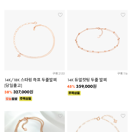
구매 2155
구매 116
14K/18K 스타링 하프 두줄발찌
14K 듀얼컷팅 두줄 발찌
[당일출고]
359,000
원
45%
327,000
원
38%