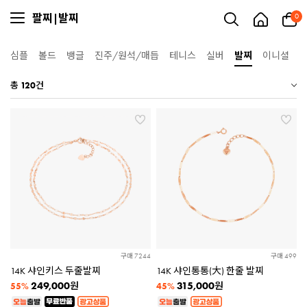
팔찌|발찌
0
심플
볼드
뱅글
진주/원석/매듭
테니스
실버
발찌
이니셜
총
120
건
구매 7244
구매 499
14K 샤인키스 두줄발찌
14K 샤인통통(大) 한줄 발찌
249,000
315,000
원
원
55%
45%