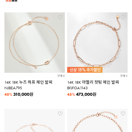
구매 8
구매 5
14K 18K 누즈 하프 체인 발찌
14K 18K 아멜리 컷팅 체인 발찌
NJBEA795
BFJFGA1143
310,000
473,000
원
원
45%
45%