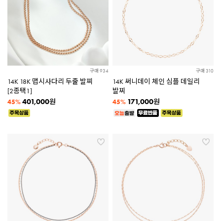
구매 934
구매 310
14K 18K 맵시사다리 두줄 발찌
14K 써니데이 체인 심플 데일리
[2종택1]
발찌
401,000
171,000
원
원
45%
45%