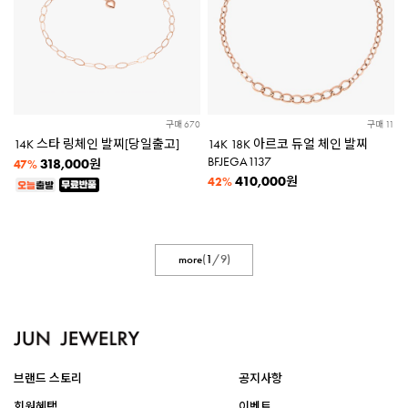
구매 670
구매 11
14K 스타 링체인 발찌[당일출고]
14K 18K 아르코 듀얼 체인 발찌
BFJEGA1137
318,000
원
47%
410,000
원
42%
more
(
1
/
9
)
브랜드 스토리
공지사항
회원혜택
이벤트