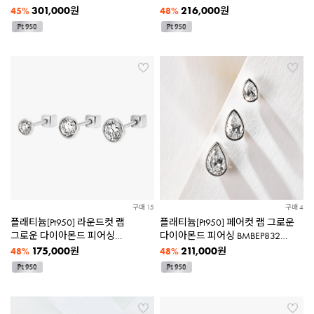
[3종택1]
301,000
216,000
원
원
45%
48%
구매 15
구매 4
플래티늄[Pt950] 라운드컷 랩
플래티늄[Pt950] 페어컷 랩 그로운
그로운 다이아몬드 피어싱
다이아몬드 피어싱 BMBEP832
BMBEP831 [3종택1]
[3종택1]
175,000
211,000
원
원
48%
48%