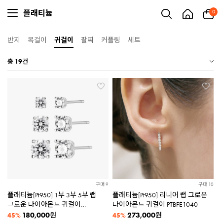
플래티늄
0
반지
목걸이
귀걸이
팔찌
커플링
세트
총
19
건
구매 9
구매 10
플래티늄[Pt950] 1부 3부 5부 랩
플래티늄[Pt950] 리니어 랩 그로운
그로운 다이아몬드 귀걸이
다이아몬드 귀걸이 PTBFE1040
PTBFE1034 [3종택1]
180,000
273,000
원
원
45%
45%