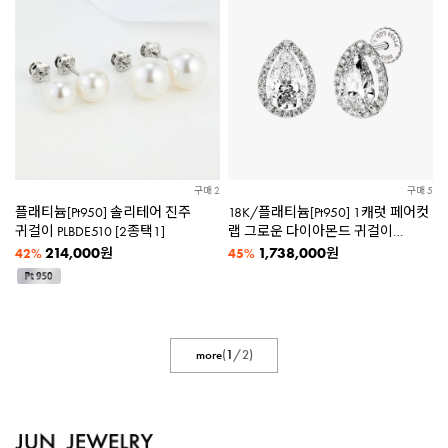
구매 2
구매 5
플래티늄[Pt950] 솔리테어 진주
18K/플래티늄[Pt950] 1캐럿 페어컷
귀걸이 PLBDE510 [2종택1]
랩 그로운 다이아몬드 귀걸이
VPBEE853 [2종택1]
214,000
1,738,000
원
원
42%
45%
more
(
1
/
2
)