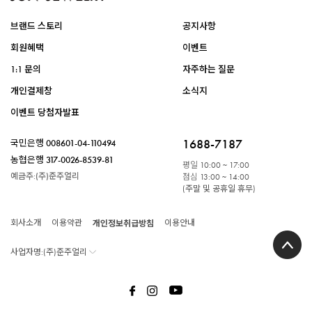
브랜드 스토리
공지사항
회원혜택
이벤트
1:1 문의
자주하는 질문
개인결제창
소식지
이벤트 당첨자발표
1688-7187
국민은행
008601-04-110494
농협은행
317-0026-8539-81
평일
10:00 ~ 17:00
예금주:(주)준주얼리
점심
13:00 ~ 14:00
(주말 및 공휴일 휴무)
회사소개
이용약관
개인정보취급방침
이용안내
사업자명:(주)준주얼리