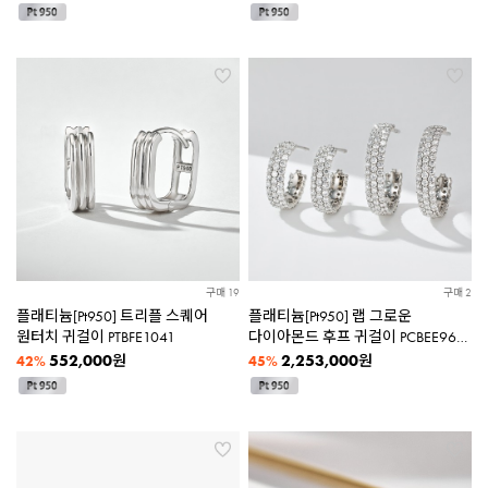
구매 19
구매 2
플래티늄[Pt950] 트리플 스퀘어
플래티늄[Pt950] 랩 그로운
원터치 귀걸이 PTBFE1041
다이아몬드 후프 귀걸이 PCBEE965
[2종택1]
552,000
2,253,000
원
원
42%
45%