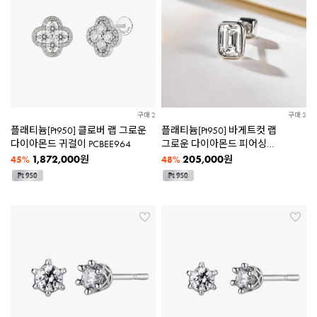
구매 2
구매 3
플래티늄[Pt950] 클로버 랩 그로운
플래티늄[Pt950] 바게트컷 랩
다이아몬드 귀걸이 PCBEE964
그로운 다이아몬드 피어싱
BMBEP834 [3종택1]
1,872,000
205,000
원
원
45%
48%