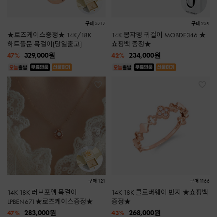
구매 5717
구매 259
★로즈케이스증정★ 14K/18K
14K 몽쟈뎅 귀걸이 MOBDE346 ★
하트풀문 목걸이[당일출고]
쇼핑백 증정★
329,000
원
234,000
원
47%
42%
구매 121
구매 1166
14K 18K 러브포엠 목걸이
14K 18K 클로버웨이 반지 ★쇼핑백
LPBEN671★로즈케이스증정★
증정★
283,000
원
268,000
원
47%
43%