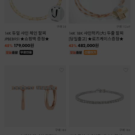
구매 38
구매 11249
14K 듀얼 샤인 체인 팔찌
14K 18K 샤인럭키(大) 두줄 팔찌
JPBEB951★쇼핑백 증정★
[당일출고] ★로즈케이스증정★
179,000
482,000
원
원
45%
43%
구매 183
구매 186