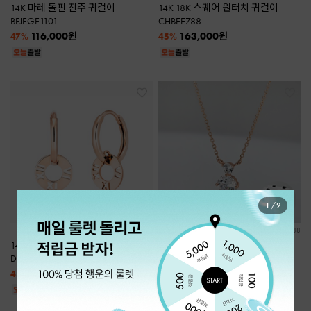
14K 마레 돌핀 진주 귀걸이
14K 18K 스퀘어 원터치 귀걸이
BFJEGE1101
CHBEE788
116,000
163,000
원
원
47%
45%
2
/
2
구매 22
구매 38
14K 로마 서클 원터치 귀걸이
14K 모이사나이트 목걸이
DEBEE904
JPBEN954 ★쇼핑백 증정★
270,000
283,000
원
원
45%
47%