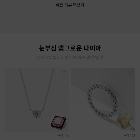
예쁜 리뷰 더보기
눈부신 랩그로운 다이아
상위 1% 퀄리티만 세팅하는 준주얼리
구매 116
구매 103