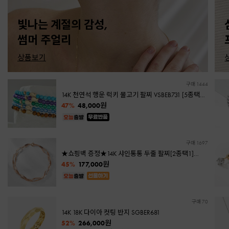
빛나는 계절의 감성,
썸머 주얼리
상품보기
구매 1444
14K 천연석 행운 럭키 물고기 팔찌 VSBEB731 [5종택1]
호안석 자수정 그린오닉스 터키석 아게이트
원
47%
48,000
구매 1697
★쇼핑백 증정★14K 샤인통통 두줄 팔찌[2종택1]
[당일출고]
원
45%
177,000
구매 70
14K 18K 다이아 컷팅 반지 SGBER681
원
52%
266,000