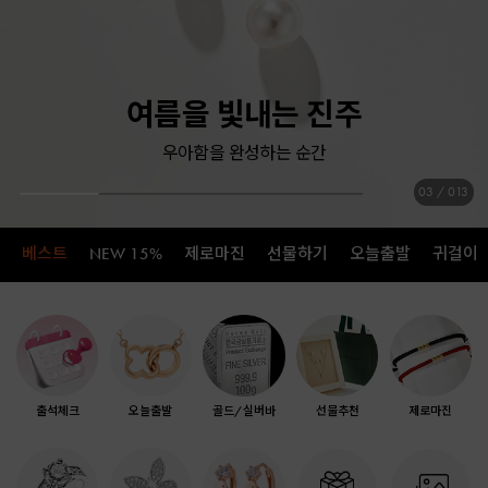
압도적 존재감, 랩 다이아몬드
PREMIUM LAB DIAMOND
4
/
13
베스트
NEW 15%
제로마진
선물하기
오늘출발
귀걸이
출석체크
오늘출발
골드/실버바
선물추천
제로마진