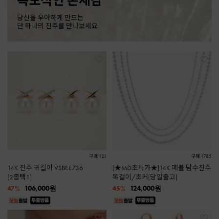
독보적인 존재감
당신을 우아하게 만드는
단 하나의 진주를 만나보세요.
구매 121
구매 1785
14K 진주 귀걸이 VSBEE736
[★MD초특가★]14K 페블 담수진주
[2종택1]
목걸이/초커[당일출고]
106,000
원
124,000
원
47%
45%