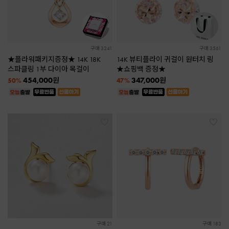
구매 3241
구매 3561
★플라워패키지증정★ 14K 18K
14K 뷰티플라이 귀걸이 원터치 링
스파클링 1부 다이아 목걸이
★쇼핑백 증정★
454,000
347,000
원
원
50%
47%
구매 21
구매 183