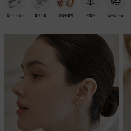
랩다이아몬드
플래티늄
행운주얼리
이벤트
실시간 리뷰