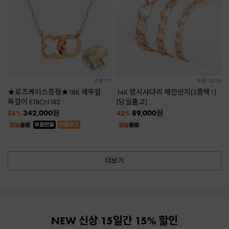
구매 771
구매 13538
★로즈케이스증정★18K 에뚜알
14K 맵시사다리 체인반지[3종택1]
목걸이 ETBCN182
[당일출고]
342,000
89,000
원
원
55%
42%
더보기
NEW 신상 15일간 15% 할인