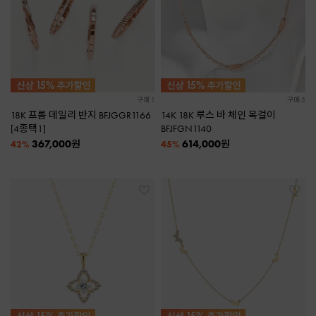
구매 1
구매 5
18K 프롬 데일리 반지 BFJGGR1166
14K 18K 루스 바 체인 목걸이
[4종택1]
BFJFGN1140
367,000
614,000
원
원
42%
45%