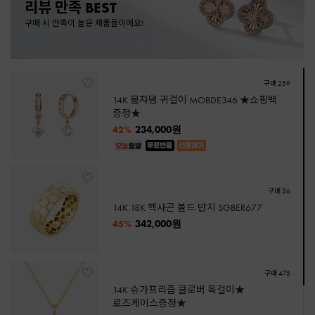
리뷰 만족 BEST
구매 시 만족이 높은 제품들이에요!
구매 76
14K 18K 샤샤 팔찌 JPBDB477 [2종택1]
구매 259
14K 몽쟈뎅 귀걸이 MOBDE346 ★쇼핑백
281,000원
45%
증정★
234,000원
42%
구매 36
14K 18K 헥사곤 볼드 반지 SGBER677
342,000원
45%
구매 475
14K 슈가프리즘 클로버 목걸이★
로즈케이스증정★