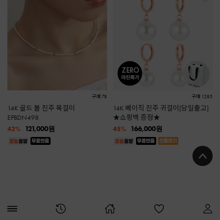
구매 78
구매 1285
14K 골드 볼 진주 목걸이
14K 베이직 진주 귀걸이[당일출고]
EPBDN498
★쇼핑백 증정★
121,000
원
166,000
원
42%
45%
지금 많이 찾는
JEWELRY