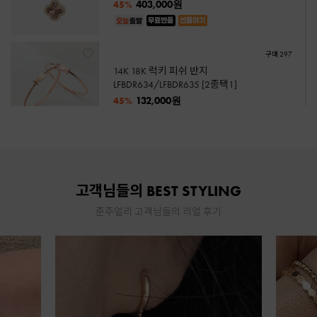
403,000원
45%
구매 297
14K 18K 럭키 피쉬 반지
LFBDR634/LFBDR635 [2종택1]
132,000원
45%
구매 261
★로즈케이스증정★ 14K/18K 데이링크
클립체인 팔찌
고객님들의 BEST STYLING
1,058,000원
47%
준주얼리 고객님들의 리얼 후기
구매 42
14K 18K 핑크 블룸 목걸이 PBBEN738 ★
로즈케이스 증정a...
368,000원
43%