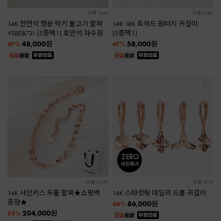
구매 1444
구매 3385
14K 천연석 행운 럭키 물고기 팔찌
14K 18K 트위드 원터치 귀걸이
VSBEB731 [5종택1] 호안석 자수정
[5종택1]
그린오닉스 터키석 아게이트
48,000
58,000
원
원
47%
47%
구매 11691
구매 1570
14K 샤인키스 두줄 팔찌★쇼핑백
14K 스타컷팅 데일리 드롭 귀걸이
증정★
86,000
원
46%
204,000
원
55%