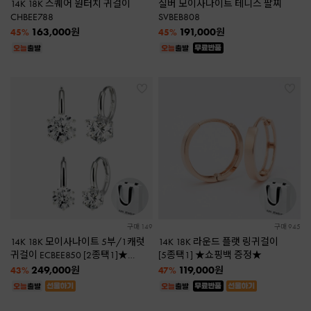
14K 18K 스퀘어 원터치 귀걸이
실버 모이사나이트 테니스 팔찌
CHBEE788
SVBEB808
163,000
191,000
원
원
45%
45%
구매 149
구매 945
14K 18K 모이사나이트 5부/1캐럿
14K 18K 라운드 플랫 링귀걸이
귀걸이 ECBEE850 [2종택1]★
[5종택1] ★쇼핑백 증정★
쇼핑백 증정★
249,000
119,000
원
원
43%
47%