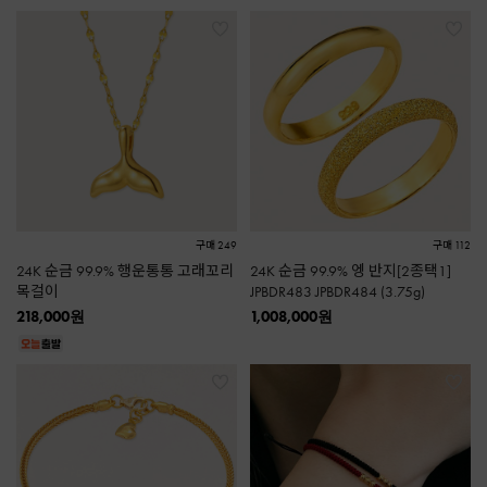
구매 249
구매 112
24K 순금 99.9% 행운통통 고래꼬리
24K 순금 99.9% 엥 반지[2종택1]
목걸이
JPBDR483 JPBDR484 (3.75g)
218,000
원
1,008,000
원