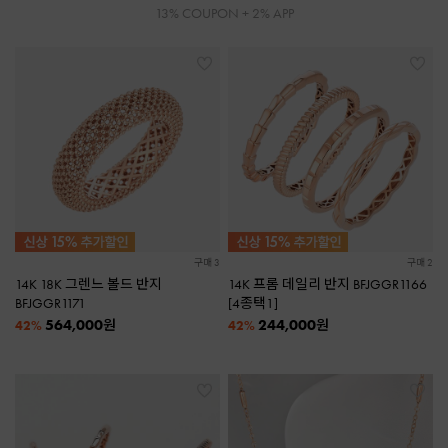
13% COUPON + 2% APP
구매 3
구매 2
14K 18K 그렌느 볼드 반지
14K 프롬 데일리 반지 BFJGGR1166
BFJGGR1171
[4종택1]
564,000
244,000
원
원
42%
42%