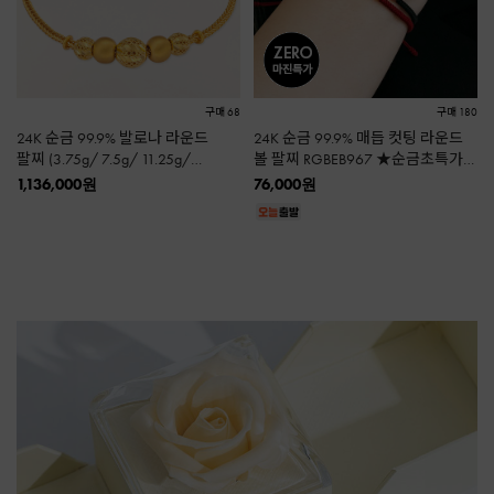
구매 68
구매 180
24K 순금 99.9% 발로나 라운드
24K 순금 99.9% 매듭 컷팅 라운드
팔찌 (3.75g/ 7.5g/ 11.25g/
볼 팔찌 RGBEB967 ★순금초특가
18.75g)
★
1,136,000
원
76,000
원