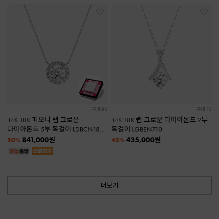
구매 82
구매 15
14K 18K 피오니 랩 그로운
14K 18K 랩 그로운 다이아몬드 2부
다이아몬드 5부 목걸이 LDBCN186
목걸이 LGBEN710
★플라워패키지증정★
841,000
435,000
원
원
50%
45%
더보기