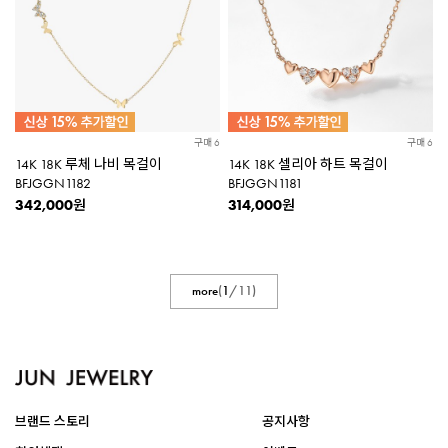
구매 6
구매 6
14K 18K 루체 나비 목걸이
14K 18K 셀리아 하트 목걸이
BFJGGN1182
BFJGGN1181
342,000
314,000
원
원
more
(
1
/
11
)
브랜드 스토리
공지사항