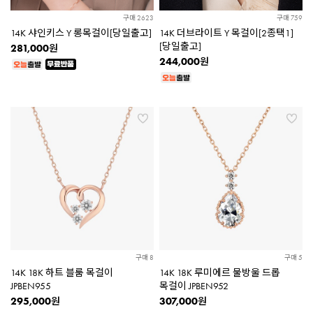
구매 759
구매 2623
14K 더브라이트 Y 목걸이[2종택1]
14K 샤인키스 Y 롱목걸이[당일출고]
[당일출고]
281,000
원
244,000
원
구매 8
구매 5
14K 18K 하트 블룸 목걸이
14K 18K 루미에르 물방울 드롭
JPBEN955
목걸이 JPBEN952
295,000
307,000
원
원