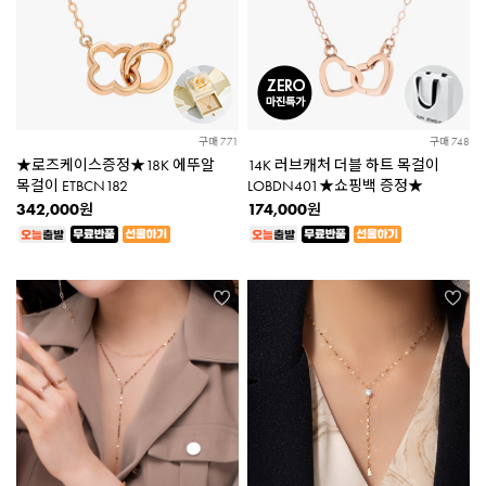
구매 771
구매 748
★로즈케이스증정★18K 에뚜알
14K 러브캐처 더블 하트 목걸이
목걸이 ETBCN182
LOBDN401★쇼핑백 증정★
342,000
174,000
원
원