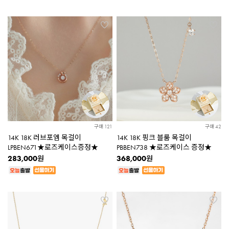
구매 121
구매 42
14K 18K 러브포엠 목걸이
14K 18K 핑크 블룸 목걸이
LPBEN671★로즈케이스증정★
PBBEN738 ★로즈케이스 증정★
283,000
368,000
원
원