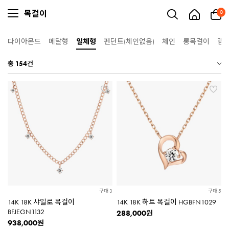
목걸이
0
다이아몬드
메달형
일체형
펜던트(체인없음)
체인
롱목걸이
랩
총
154
건
구매 3
구매 5
14K 18K 샤일로 목걸이
14K 18K 하트 목걸이 HGBFN1029
BFJEGN1132
288,000
원
938,000
원