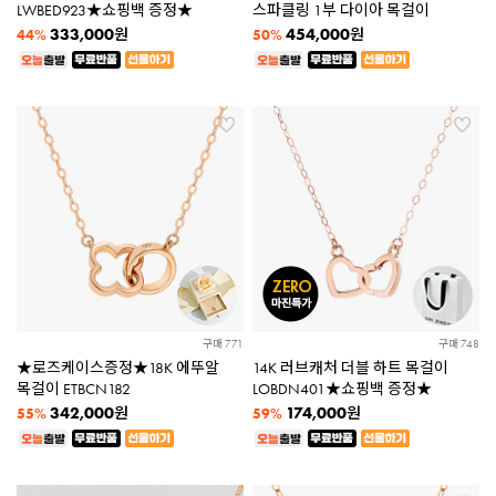
LWBED923★쇼핑백 증정★
스파클링 1부 다이아 목걸이
333,000
454,000
원
원
44%
50%
구매 771
구매 748
★로즈케이스증정★18K 에뚜알
14K 러브캐처 더블 하트 목걸이
목걸이 ETBCN182
LOBDN401★쇼핑백 증정★
342,000
174,000
원
원
55%
59%