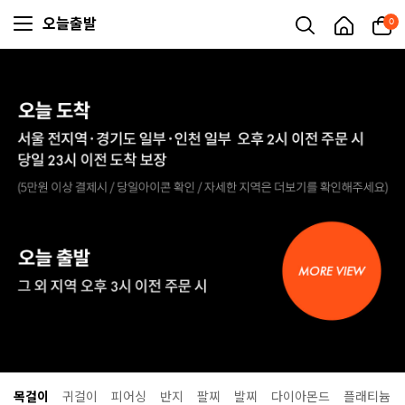
오늘출발
0
목걸이
귀걸이
피어싱
반지
팔찌
발찌
다이아몬드
플래티늄