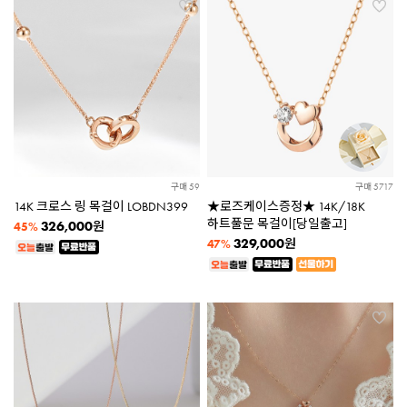
구매 59
구매 5717
14K 크로스 링 목걸이 LOBDN399
★로즈케이스증정★ 14K/18K
하트풀문 목걸이[당일출고]
326,000
원
45%
329,000
원
47%