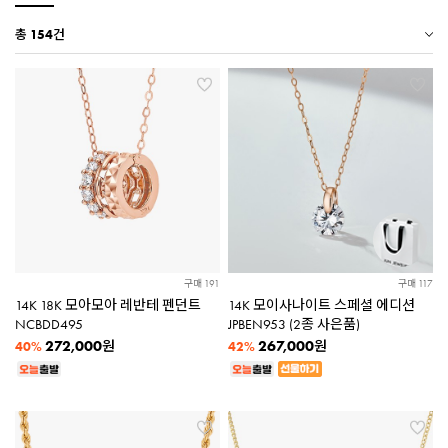
총
154
건
구매 191
구매 117
14K 18K 모아모아 레반테 펜던트
14K 모이사나이트 스페셜 에디션
NCBDD495
JPBEN953 (2종 사은품)
272,000
267,000
원
원
40%
42%