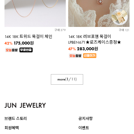
구매 379
구매 121
14K 18K 트위드 목걸이 체인
14K 18K 러브포엠 목걸이
LPBEN671★로즈케이스증정★
175,000
원
42%
283,000
원
47%
more
(
1
/
11
)
브랜드 스토리
공지사항
회원혜택
이벤트