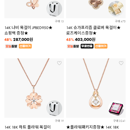
구매 13
구매 475
14K 나비 목걸이 JPBED950★
14K 슈가프리즘 클로버 목걸이★
쇼핑백 증정★
로즈케이스증정★
287,000
403,000
원
원
48%
45%
구매 19
구매 3241
14K 18K 하트 플라워 목걸이
★플라워패키지증정★ 14K 18K