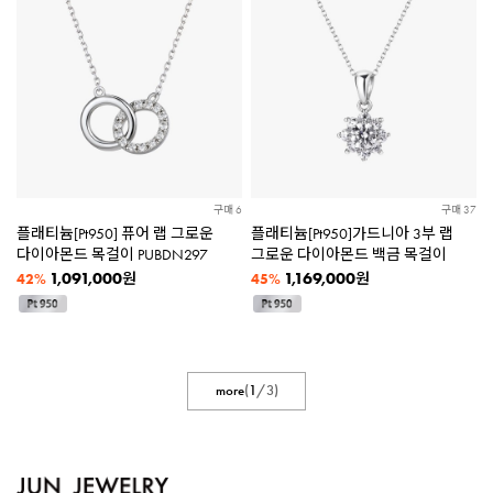
구매 6
구매 37
플래티늄[Pt950] 퓨어 랩 그로운
플래티늄[Pt950]가드니아 3부 랩
다이아몬드 목걸이 PUBDN297
그로운 다이아몬드 백금 목걸이
1,091,000
1,169,000
원
원
42%
45%
more
(
1
/
3
)