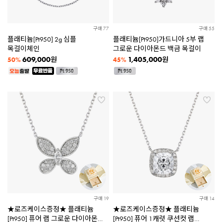
구매 77
구매 55
플래티늄[Pt950] 2g 심플
플래티늄[Pt950]가드니아 5부 랩
목걸이체인
그로운 다이아몬드 백금 목걸이
609,000
1,405,000
원
원
50%
45%
구매 19
구매 14
★로즈케이스증정★ 플래티늄
★로즈케이스증정★ 플래티늄
[Pt950] 퓨어 랩 그로운 다이아몬드
[Pt950] 퓨어 1캐럿 쿠션컷 랩