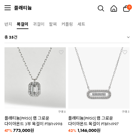
플래티늄
0
반지
목걸이
귀걸이
팔찌
커플링
세트
총
35
건
구매 8
구매 5
플래티늄[Pt950] 랩 그로운
플래티늄[Pt950] 랩 그로운
다이아몬드 3부 목걸이 PTBFN998
다이아몬드 목걸이 PTBFN997
773,000
1,146,000
원
원
47%
42%