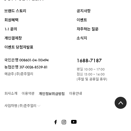
브랜드 스토리
공지사항
회원혜택
이벤트
1:1 문의
자주하는 질문
개인결제창
소식지
이벤트 당첨자발표
1688-7187
국민은행
008601-04-110494
농협은행
317-0026-8539-81
평일
10:00 ~ 17:00
예금주:(주)준주얼리
점심
13:00 ~ 14:00
(주말 및 공휴일 휴무)
회사소개
이용약관
개인정보취급방침
이용안내
사업자명:(주)준주얼리