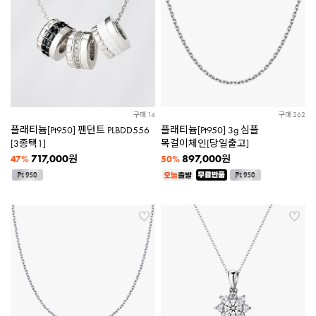
구매 14
구매 262
플래티늄[Pt950] 펜던트 PLBDD556
플래티늄[Pt950] 3g 심플
[3종택1]
목걸이체인[당일출고]
717,000
897,000
원
원
47%
50%