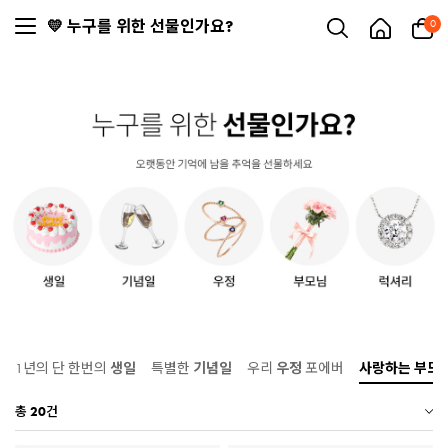
💛 누구를 위한 선물인가요?
0
1년의 단 한번의
생일
특별한
기념일
우리
우정
포에버
사랑하는
부모
총
20
건