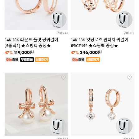
구매 945
구매 212
14K 18K 라운드 플랫 링귀걸이
14K 18K 컷팅로즈 원터치 귀걸이
[5종택1] ★쇼핑백 증정★
JPBCE152 ★쇼핑백 증정★
119,000
246,000
원
원
47%
47%