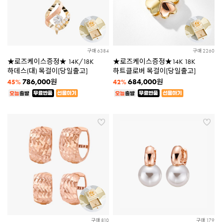
구매 6384
구매 2260
★로즈케이스증정★ 14K/18K
★로즈케이스증정★14K 18K
하데스(대) 목걸이[당일출고]
하트클로버 목걸이[당일출고]
786,000
684,000
원
원
45%
42%
구매 810
구매 179