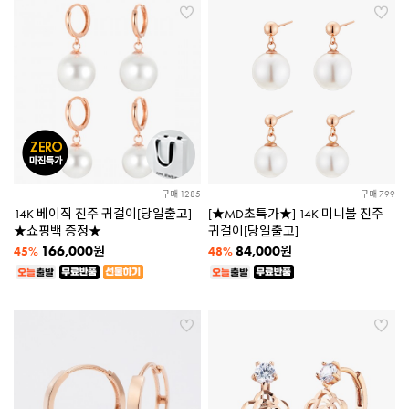
구매 1285
구매 799
14K 베이직 진주 귀걸이[당일출고]
[★MD초특가★] 14K 미니볼 진주
★쇼핑백 증정★
귀걸이[당일출고]
166,000
84,000
원
원
45%
48%