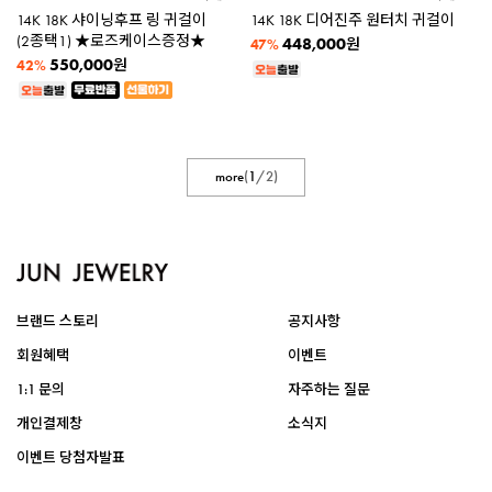
14K 18K 샤이닝후프 링 귀걸이
14K 18K 디어진주 원터치 귀걸이
(2종택1) ★로즈케이스증정★
448,000
원
47%
550,000
원
42%
more
(
1
/
2
)
브랜드 스토리
공지사항
회원혜택
이벤트
1:1 문의
자주하는 질문
개인결제창
소식지
이벤트 당첨자발표