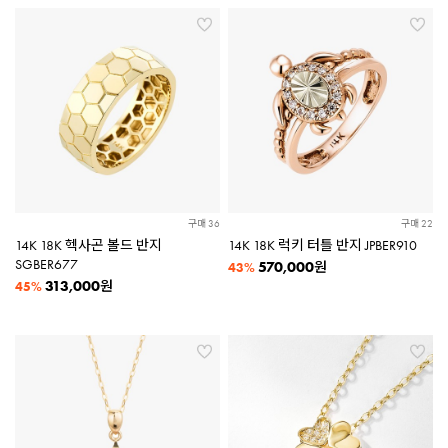
구매 36
구매 22
14K 18K 헥사곤 볼드 반지
14K 18K 럭키 터틀 반지 JPBER910
SGBER677
570,000
원
43%
313,000
원
45%