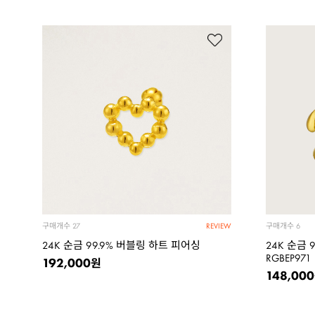
구매개수
구매개수
27
6
REVIEW
24K 순금 99.9% 버블링 하트 피어싱
24K 순금 
RGBEP971
192,000
원
148,000