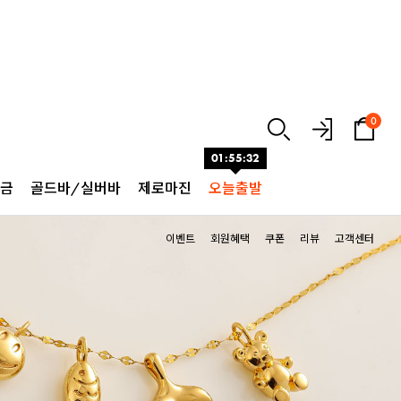
0
01:55:31
순금
골드바/실버바
제로마진
오늘출발
이벤트
회원혜택
쿠폰
리뷰
고객센터