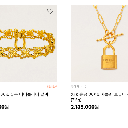
구매개수
10
REVIEW
99.9% 골든 버터플라이 팔찌
24K 순금 99.9% 자물쇠 토글바
(7.5g)
00
2,135,000
원
원