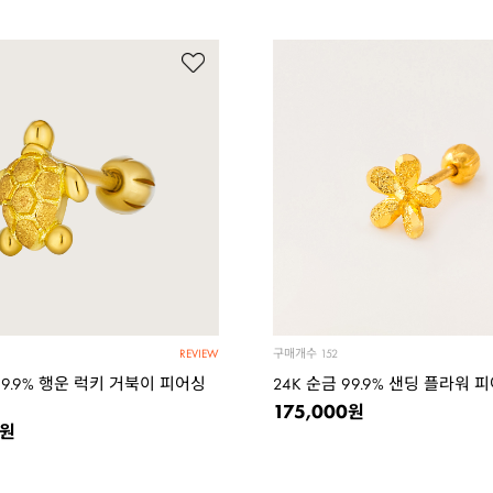
구매개수
152
REVIEW
99.9% 행운 럭키 거북이 피어싱
24K 순금 99.9% 샌딩 플라워 
175,000
원
원