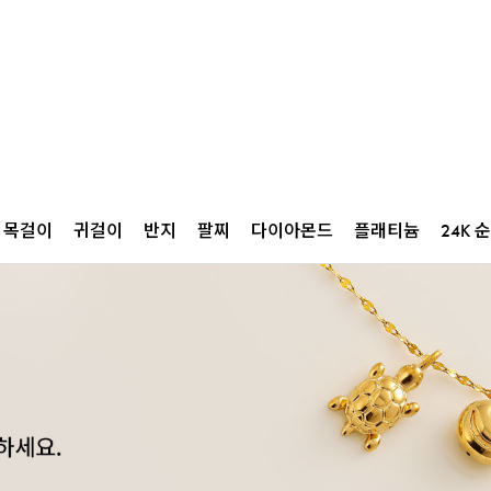
목걸이
귀걸이
반지
팔찌
다이아몬드
플래티늄
24K 