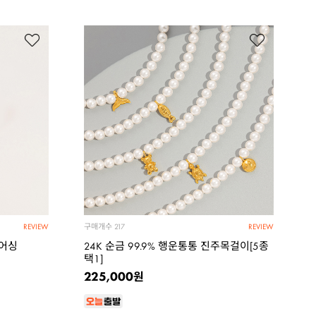
구매개수
217
REVIEW
REVIEW
피어싱
24K 순금 99.9% 행운통통 진주목걸이[5종
택1]
225,000
원