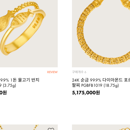
구매개수
6
REVIEW
99.9% 1돈 물고기 반지
24K 순금 99.9% 다이아몬드 
 (3.75g)
팔찌 PGBFB1019 (18.75g)
00
5,175,000
원
원