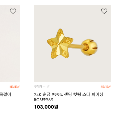
구매개수
17
REVIEW
REVIEW
 목걸이
24K 순금 99.9% 샌딩 컷팅 스타 피어싱
RGBEP969
103,000
원