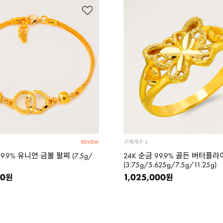
구매개수
6
REVIEW
99.9% 유니언 금볼 팔찌 (7.5g/
24K 순금 99.9% 골든 버터플라
(3.75g/5.625g/7.5g/11.25g)
00
1,025,000
원
원