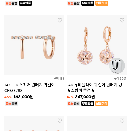
구매 183
구매 3561
14K 18K 스퀘어 원터치 귀걸이
14K 뷰티플라이 귀걸이 원터치 링
CHBEE788
★쇼핑백 증정★
163,000
347,000
원
원
45%
47%