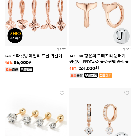
구매 1572
구매 356
14K 스타컷팅 데일리 드롭 귀걸이
14K 18K 행운의 고래꼬리 원터치
귀걸이 JPBDE462 ★쇼핑백 증정★
86,000
원
46%
261,000
원
45%