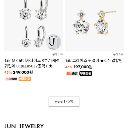
구매 149
구매 168
14K 18K 모이사나이트 5부/1캐럿
14K 그레이스 귀걸이 ★리뉴얼할인
귀걸이 ECBEE850 [2종택1]★
197,000
원
47%
쇼핑백 증정★
249,000
원
43%
more
(
1
/
59
)