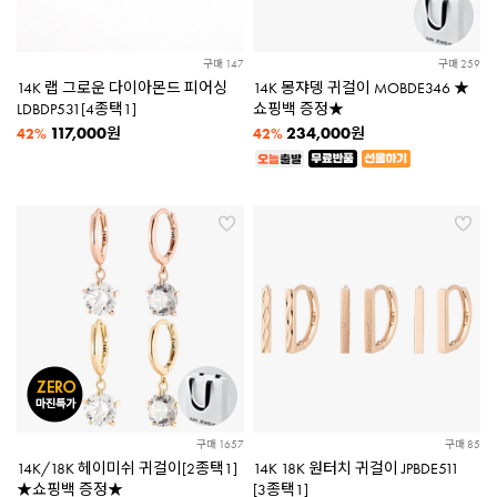
구매 147
구매 259
14K 랩 그로운 다이아몬드 피어싱
14K 몽쟈뎅 귀걸이 MOBDE346 ★
LDBDP531[4종택1]
쇼핑백 증정★
117,000
234,000
원
원
42%
42%
구매 1657
구매 85
14K/18K 헤이미쉬 귀걸이[2종택1]
14K 18K 원터치 귀걸이 JPBDE511
★쇼핑백 증정★
[3종택1]