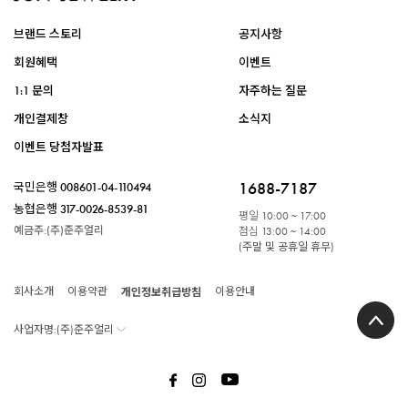
브랜드 스토리
공지사항
회원혜택
이벤트
1:1 문의
자주하는 질문
개인결제창
소식지
이벤트 당첨자발표
1688-7187
국민은행
008601-04-110494
농협은행
317-0026-8539-81
평일
10:00 ~ 17:00
예금주:(주)준주얼리
점심
13:00 ~ 14:00
(주말 및 공휴일 휴무)
회사소개
이용약관
개인정보취급방침
이용안내
사업자명:(주)준주얼리