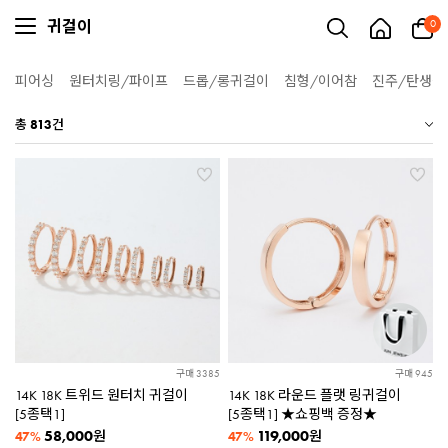
귀걸이
0
피어싱
원터치링/파이프
드롭/롱귀걸이
침형/이어참
진주/탄생석
총
813
건
구매 3385
구매 945
14K 18K 트위드 원터치 귀걸이
14K 18K 라운드 플랫 링귀걸이
[5종택1]
[5종택1] ★쇼핑백 증정★
58,000
119,000
원
원
47%
47%