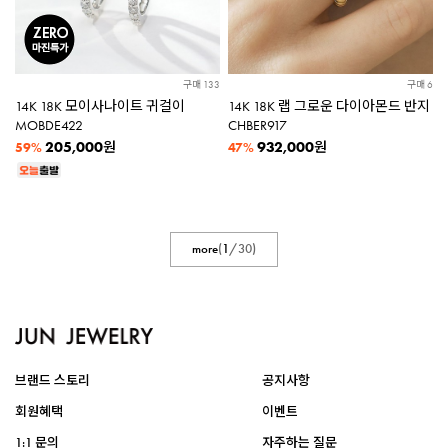
구매 133
구매 6
14K 18K 모이사나이트 귀걸이
14K 18K 랩 그로운 다이아몬드 반지
MOBDE422
CHBER917
205,000
932,000
원
원
59%
47%
more
(
1
/
30
)
브랜드 스토리
공지사항
회원혜택
이벤트
1:1 문의
자주하는 질문