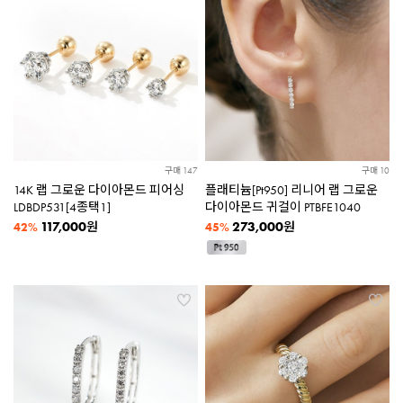
구매 147
구매 10
14K 랩 그로운 다이아몬드 피어싱
플래티늄[Pt950] 리니어 랩 그로운
LDBDP531[4종택1]
다이아몬드 귀걸이 PTBFE1040
117,000
273,000
원
원
42%
45%