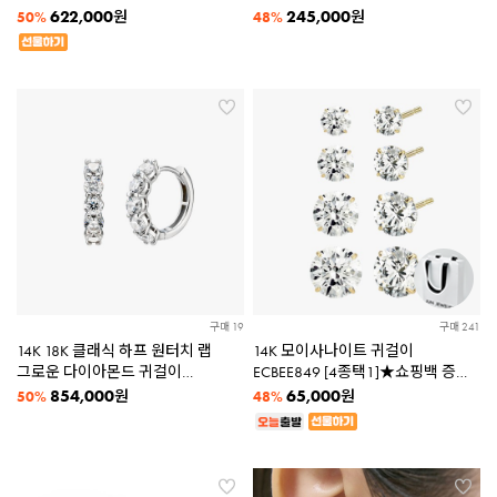
다이아몬드 귀걸이 LDBCE192
622,000
245,000
원
원
50%
48%
구매 19
구매 241
14K 18K 클래식 하프 원터치 랩
14K 모이사나이트 귀걸이
그로운 다이아몬드 귀걸이
ECBEE849 [4종택1]★쇼핑백 증정
LDBCE200
★
854,000
65,000
원
원
50%
48%