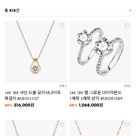
총
418
건
구매 3
구매 2
14K 18K 샤인 드롭 모이사나이트
14K 18K 랩 그로운 다이아몬드
목걸이 BFJEGN1127
1캐럿 2캐럿 반지 BFJEGR1089
316,000
1,068,000
원
원
40%
45%