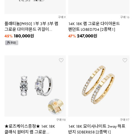
구매 9
구매 16
플래티늄[Pt950] 1부 3부 5부 랩
14K 18K 랩 그로운 다이아몬드
그로운 다이아몬드 귀걸이
펜던트 LGBED704 [2종택1]
PTBFE1034 [3종택1]
180,000
247,000
원
원
45%
47%
구매 98
구매 97
★로즈케이스증정★ 14K 18K
14K 18K 모이사나이트 3way 하프
클래식 원터치 랩 그로운
반지 SDBER858 [2종택1]