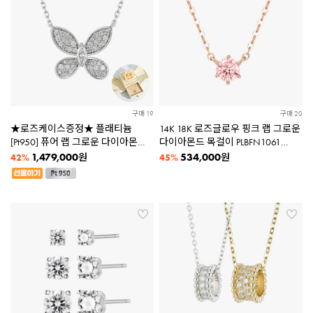
구매 19
구매 20
★로즈케이스증정★ 플래티늄
14K 18K 로즈글로우 핑크 랩 그로운
[Pt950] 퓨어 랩 그로운 다이아몬드
다이아몬드 목걸이 PLBFN1061
목걸이 PUBDN285
(감별서 포함)
1,479,000
534,000
원
원
42%
45%