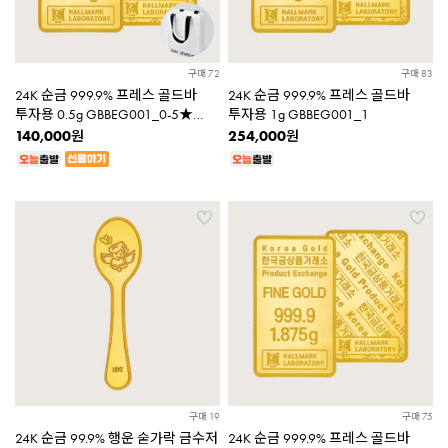
구매 72
구매 83
24K 순금 999.9% 프레스 골드바
24K 순금 999.9% 프레스 골드바
투자용 0.5g GBBEG001_0-5★
투자용 1g GBBEG001_1
쇼핑백 증정★
140,000
254,000
원
원
구매 19
구매 75
24K 순금 99.9% 행운 숟가락 금수저
24K 순금 999.9% 프레스 골드바