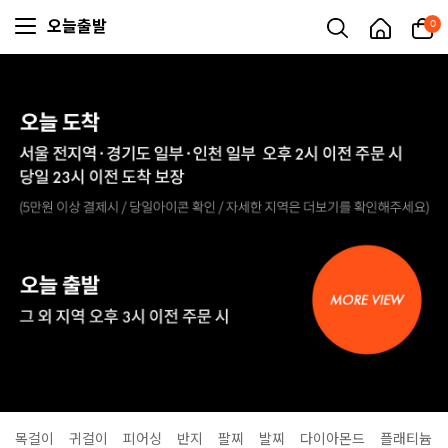
오늘출발
0
목걸이
귀걸이
피어싱
반지
팔찌
발찌
다이아몬드
플래티늄