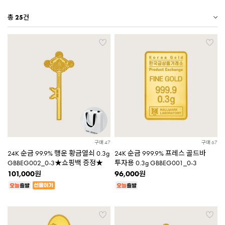
총
25
건
구매 47
구매 67
24K 순금 99.9% 행운 황금열쇠 0.3g
24K 순금 999.9% 프레스 골드바
GBBEG002_0-3★쇼핑백 증정★
투자용 0.3g GBBEG001_0-3
101,000
96,000
원
원