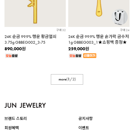
구매 32
구매 24
24K 순금 99.9% 행운 황금열쇠
24K 순금 99.9% 행운 숟가락 금수저
3.75g GBBEG002_3-75
1g GBBEG003_1★쇼핑백 증정★
890,000
259,000
원
원
more
(
1
/
2
)
브랜드 스토리
공지사항
회원혜택
이벤트